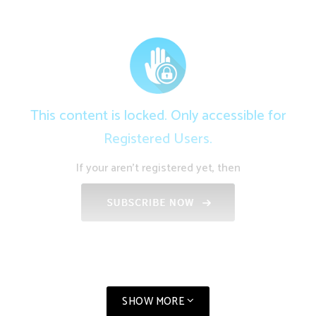
This content is locked. Only accessible for
Registered Users.
If your aren't registered yet, then
SHOW MORE