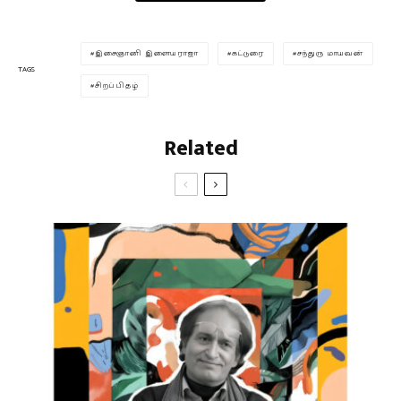
இசைஞானி இளையராஜா
கட்டுரை
சந்துரு மாயவன்
TAGS
சிறப்பிதழ்
Related