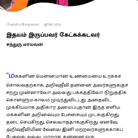
Chandru Maayavan
·
ஜூன் 2026
இதயம் இருப்பவர் கேட்கக்கடவர்
சந்துரு மாயவன்
“ம
க்களின் மௌனமான உண்மையை உரக்கச்
சொல்வதற்காக, அறிவுஜீவி தன்னை அவர்களுக்குச்
சற்று முன்னாலோ அல்லது பக்கத்திலோ நிறுத்திக்
கொள்ளும் காலம் முடிந்துவிட்டது. அதைவிட
முக்கியமாக அதிகார அமைப்புதான் இந்த எளிய
மக்களின் அறிவையும் பேச்சையும் முடக்குகிறது,
தடை செய்கிறது, செல்லாததாக்குகிறது. எனவே,
அறிவுஜீவியின் வேலை இனி மற்றவர்களுக்காகப்
பேசுவது அல்ல. மாறாக, தன்னை ஒரு