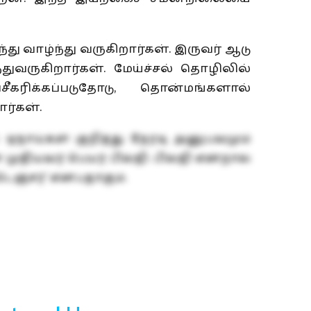
ு வாழ்ந்து வருகிறார்கள். இருவர் ஆடு
்துவருகிறார்கள். மேய்ச்சல் தொழிலில்
கரிக்கப்படுதோடு, தொன்மங்களால்
ர்கள்.
 ஓநாய்கள் குறித்து நேரடி அனுபவமும்
முதியவர் பெயர் பில்ஜி. பில்ஜி என்றால்
ெஞ்சர்’ என்பதாகும்.