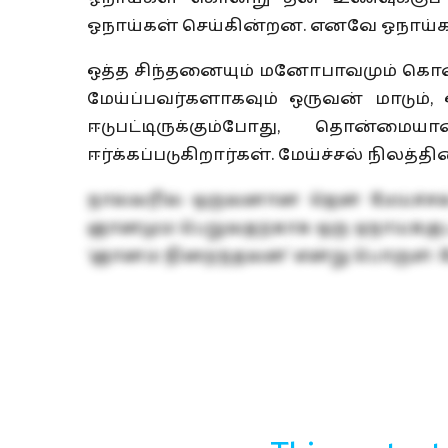
ஓநாய்கள் செய்கின்றன. எனவே ஓநாய்கள்
ஒத்த சிந்தனையும் மனோபாவமும் கொண்ட 
மேய்ப்பவர்களாகவும் ஒருவன் மாடும், 
ஈடுபட்டிருக்கும்போது, தொன்மை
ஈர்க்கப்படுகிறார்கள். மேய்ச்சல் நில
நால்வரில் ஒருவனான ஜென் மேய்ச்சல் 
ஞானமும் பெறுவதற்காக ஒரு ஓநாய்க்குட்ட
‘ஞானம் நிறைந்தவன்’ என்று பொருள். மேய