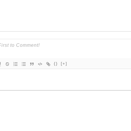
{}
[+]