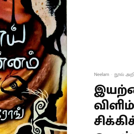
Neelam
·
நூல் அற
இயற்
விளிம்
சிக்க