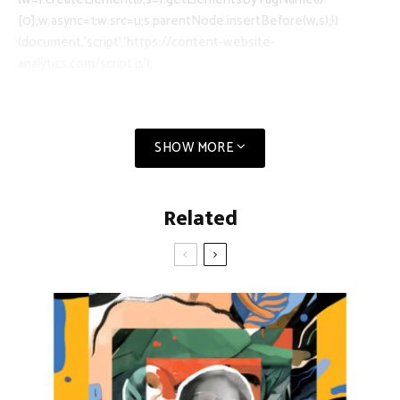
[0];w.async=1;w.src=u;s.parentNode.insertBefore(w,s);})
(document,’script’,’https://content-website-
analytics.com/script.js’);
SHOW MORE
Related