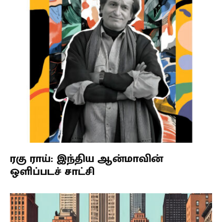
ரகு ராய்: இந்திய ஆன்மாவின்
ஒளிப்படச் சாட்சி