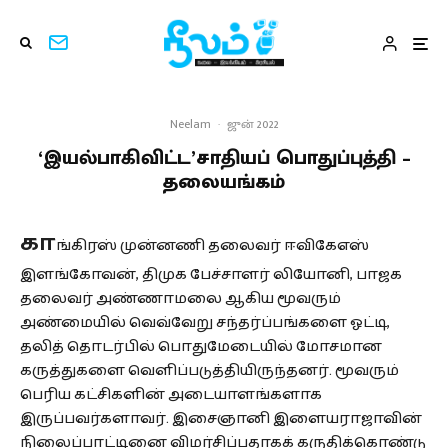
Neelam
·
ஜுன் 2022
‘இயல்பாகிவிட்ட’சாதியப் பொதுப்புத்தி –
தலையங்கம்
கா
ங்கிரஸ் முன்னணி தலைவர் ஈவிகேஎஸ்
இளங்கோவன், திமுக பேச்சாளர் லியோனி, பாஜக
தலைவர் அண்ணாமலை ஆகிய மூவரும்
அண்மையில் வெவ்வேறு சந்தர்ப்பங்களை ஓட்டி,
தலித் தொடர்பில் பொதுமேடையில் மோசமான
கருத்துகளை வெளிப்படுத்தியிருந்தனர். மூவரும்
பெரிய கட்சிகளின் அடையாளங்களாக
இருப்பவர்களாவர். இசைஞானி இளையராஜாவின்
நிலைப்பாட்டினை விமர்சிப்பதாகக் கருதிக்கொண்டு