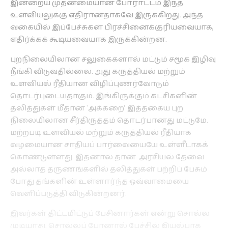
இன்றைய முதன்மையான போராட்டம் இந்த
உளவியலுக்கு எதிரானதாகவே இருக்கிறது. அந்த
வகையில் இப்பேச்சுகள் பிரச்சினைக்குரியவையாக,
எதிர்க்கக் கூடியவையாக இருக்கின்றன.
புறநிலையிலான சலுகைகளால் மட்டும் சமூக இழிவு
நீங்கி விடுவதில்லை. அது கருத்தியல் மற்றும்
உளவியல் ரீதியான விழிப்புணர்வோடும்
தொடர்புடையதாகும். இங்கிருக்கும் கட்சிகளின்
தலித்துகள் மீதான ‘அக்கறை’ இத்தகைய புற
நிலையிலான சீர்திருத்தம் தொடர்பானது மட்டுமே.
மற்றபடி உளவியல் மற்றும் கருத்தியல் ரீதியாக
வழமையான சாதியப் பார்வையையே உள்ளீடாகக்
கொண்டுள்ளது. இதனால் தான் அரசியல் தேவை
அல்லாத தருணங்களில் தலித்துகள் பற்றிப் பேசும்
போது தங்களின் உள்ளார்ந்த ஒவ்வாமையை
வெளிப்படுத்தி விடுகின்றனர்.
இவர்கள் திட்டமிட்டுப் பேசினார்கள் என்று சொல்ல
முடியாது. சொல்லப் போனால் பேச்சில் இயல்பாக