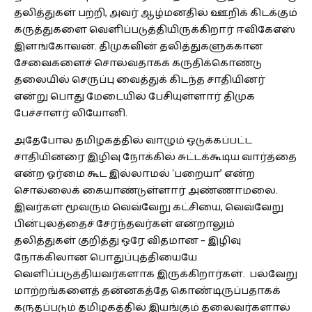
தலித்துகள் பற்றி, அவர் ஆழ்மனதில் ஊறிக் கிடக்கும்
கருத்துகளை வெளிப்படுத்தியிருக்கிறார் ஈவிகேஎஸ்
இளங்கோவன். திமுகவின் தலித்துகளுக்கான
சேவைகளைச் சொல்வதாகக் கருதிக்கொண்டு
தலையில் செருப்பு வைத்துக் கிடந்த சாதியினர்
என்று பொது மேடையில் பேசியுள்ளார் திமுக
பேச்சாளர் லியோனி.
அதேபோல தமிழகத்தில் வாழும் ஒடுக்கப்பட்ட
சாதியினரை இழிவு நோக்கில் சுட்டக்கூடிய வார்த்தை
என்ற ஓர்மை கூட இல்லாமல் ‘பறையா’ என்ற
சொல்லைக் கையாண்டுள்ளார் அண்ணாமலை.
இவர்கள் மூவரும் வெவ்வேறு கட்சியை, வெவ்வேறு
பின்புலத்தைச் சேர்ந்தவர்கள் என்றாலும்
தலித்துகள் குறித்து ஒரே விதமான – இழிவு
நோக்கிலான பொதுப்புத்தியையே
வெளிப்படுத்தியவர்களாக இருக்கிறார்கள். பல்வேறு
மாற்றங்களைத் தன்னகத்தே கொண்டிருப்பதாகக்
கருதப்படும் தமிழகத்தில் இயங்கும் தலைவர்களால்