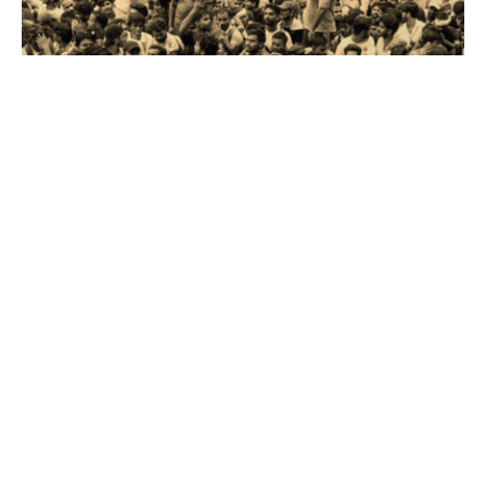
வேண்டும். அதற்கான வரலாற்றையும்
கதையாடல்களையும் தலித்துகள் உருவாக்கிப் பரப்ப
வேண்டும்.
நீட்: மறுபரிசீலனை செய்ய வேண்டிய
காலம்