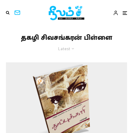
தகழி சிவசங்கரன் பிள்ளை
Latest