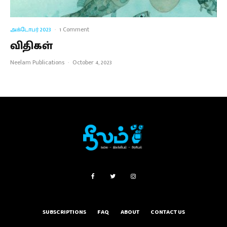
அக்டோபர் 2023
·
1 Comment
விதிகள்
Neelam Publications
·
October 4, 2023
SUBSCRIPTIONS
FAQ
ABOUT
CONTACT US