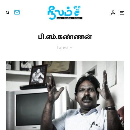
பி.எம்.கண்ணன்
Latest