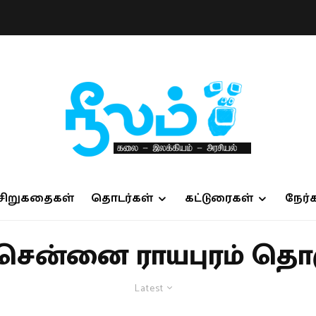
சிறுகதைகள்
தொடர்கள்
கட்டுரைகள்
நேர்
சென்னை ராயபுரம் தொக
Latest