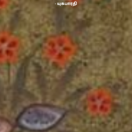
- யுகபாரதி