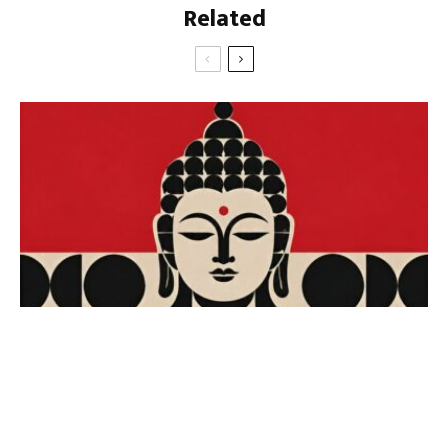
Related
அங்கே, அவர்கள்
சருகுகளில் தெறித்திருந்த குருதியையும்
சக இனக்குழுவில் ஒருவனது சடலத்தையும்
குதிரையின் ஈர மலத்தையும்
கண்டார்கள்.
இறந்தவனைப் புரட்டிப் பார்த்தான் கரியன்.
நெற்றிப்பொட்டில் குண்டடிபட்டிருந்தவனுக்கு
அகவை இருபது இருக்கலாம்;
காட்டின் நிறம் அவனுக்கு;
அவனது தொடையில்
வரையப்பட்டிருந்த குலக்குறிச் சின்னம்
கரியனைப் பார்த்து உறுமியது;
சருகுகளில் மறைந்திருந்த
குதிரைகளின் குளம்படித் தடங்களைக்
கண்டறிய முடியாமல்
ஓங்கிக் கத்திய கரியன்
காட்டின் விளிம்பில் நின்று