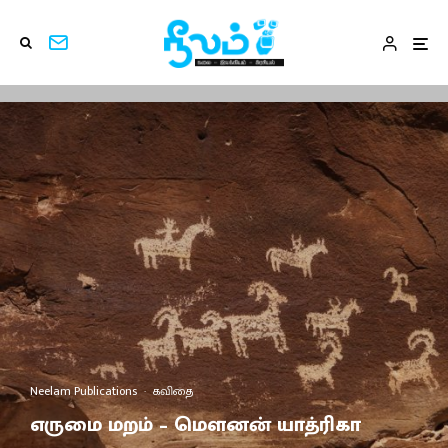
Neelam Publications
·
கவிதை
எருமை மறம் – மௌனன் யாத்ரிகா