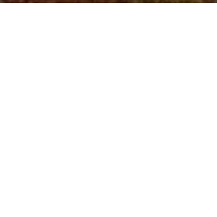
இந்தியாவில் உள்ள அனைத்துக் கிராமங்களிலும்
சாதிய வன்கொடுமைகள், தீண்டாமைகள், சாதியின்
பெயரால் எதிர்கொள்ளும் ஏற்றத்தாழ்வுகள்,
வேறுபாடுகள் பல்வேறு வடிவங்களில்
தொடர்ந்துகொண்டுதான் வருகின்றன. என்னதான்
அறிவியல் தொழிற்நுட்ப வளர்ச்சி இருந்தாலும்,
விண்ணை முட்டும் சாதனைகளைப் படைத்தாலும்,
தீண்டாமைக் கொடுமைகளும் சாதிய
வேறுபாடுகளும் காலத்திற்கேற்ப
உருமாறிக்கொண்டேதான் வருகின்றன. இவ்வாறு
தொடரப்படும் சாதிய வன்கொடுமைகளும்
தீண்டாமைகளும் யாருக்கும் புதிதல்ல.
அதுமட்டுமல்லாமல், அது மக்களின் வாழ்வியலோடு
ஒன்றி எதார்த்த நடைமுறைகளாகவே மாறியுள்ளது.
அதனால்தான் பொதுச் சமூகத்தில் சாதிய
வன்கொடுமைகள் சாதியின் பெயரால் நிகழும்