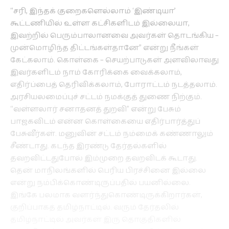
“சரி, இந்தக் குறைகளெல்லாம் ‘இண்டியா’
கூட்டணியில் உள்ள கட்சிகளிடம் இல்லையா,
இவற்றில் பெரும்பாலானவை அவர்கள் தொடங்கிய –
முன்மொழிந்த திட்டங்கள்தானே” என்று நீங்கள்
கேட்கலாம். கொள்கை – செயற்பாடுகள் அளவிலாவது
இவர்களிடம் நாம் கோரிக்கை வைக்கலாம்,
எதிர்ப்பைத் தெரிவிக்கலாம், போராட்டம் நடத்தலாம்.
அரசியலமைப்புச் சட்டம் நமக்குத் துணை நிற்கும்.
“வள்ளலார் சனாதனத் துறவி” என்று பேசும்
பாஜகவிடம் என்ன கொள்கையை எதிர்பார்த்துப்
பேசுவீர்கள். மனுவின் சட்டம் நம்மைக் கண்ணாலும்
சீண்டாது. கடந்த இரண்டு தேர்தல்களில்
தவறவிட்டதுபோல் இம்முறை தவறவிடக் கூடாது.
தென் மாநிலங்களில் பெரிய பிரச்சினை இல்லை
என்று நம்பிக்கொண்டிருப்பதில் பயனில்லை.
இங்கே பலமாக வளர்ந்துகொண்டிருக்கிறார்கள்,
குறிப்பாகத் தமிழ்நாட்டில். வரும் தேர்தலில்
தமிழ்நாட்டில் அவர்கள் இரு தொகுதிகளில்