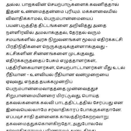
அல்ல. பாஜகவின் செயற்பாடுகளைக் கவனித்தால்
இதன் உண்மைத்தன்மை புரியும். மக்களவையில்
விவாதிக்காமல், பெரும்பான்மையைப்
பயன்படுத்தித் திட்டங்களை அறிவித்து அதை
நள்ளிரவில் அமலாக்குதல், தேர்தல் வரும்
சமயங்களில் அரசு நிறுவனங்கள் மூலம் எதிர்க்கட்சி
பிரதிநிதிகளை நெருக்குடிக்குள்ளாக்குவது –
கட்சிகளின் சின்னங்களை முடக்குவது,
எதிர்க்கருத்தைப் பேசும் எழுத்தாளர்கள்,
பத்திரிகையாளர்கள், செயற்பாட்டாளர்கள் மீது உடல்
ரீதியான – உளவியல் ரீதியான வன்முறையை
ஏவுவது, எந்தத் தயக்கமுன்றிப்
பெரும்பான்மைவாதத்தை முன்வைத்துச்
சிறுபான்மையினரை மிரட்டுவது, பொய்த்
தகவல்களைக் கல்வி பாடத்திட்டத்தில் சேர்ப்பது என
இவையெல்லாமே சர்வாதிகாரப் போக்குகள்தானே.
எப்படிச் சாதி தன்னைக் காலத்திற்கேற்றவாறு
தகவமைத்துக்கொள்கிறதோ, அதுபோலவே
சர்வாதிகாரமும் பரிணாமம் அடைகிறது.