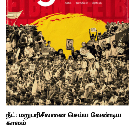
அரசியல் அதிகாரம், சமூக அதிகாரம் இரண்டுமே
முக்கியம்தான். ரஷ்யாவில் பொதுவுடைமை ஆட்சி
அமைந்தபோது லெனின் சொன்னதும், பத்து
இலட்சம் மக்களுடன் பௌத்தம் ஏற்றபோது
பாபாசாகேப் அம்பேத்கர் சொன்னதும் ஒரே
விஷயம்தான், “இனிதான் நமக்கு அதிக வேலை
இருக்கிறது.”
ஜெய் பீம்.
நீட்: மறுபரிசீலனை செய்ய வேண்டிய
காலம்