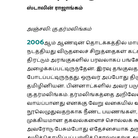
ஸ்டாலின் ராஜாங்கம்
அஞ்சலி: கு.தர்மலிங்கம்
2006
ஆம் ஆண்டின் தொடக்கத்தில் மாமல்
நடத்தியது விடுதலைச் சிறுத்தைகள் கட்சி
திரட்டும் அரங்குகளில் பரவலாகப் பங்கே
அழைக்கப்பட்டிருந்தேன். இரவு தங்குவ
போடப்பட்டிருந்தது. ஒருவர் அப்போது 
தமிழினியன். பின்னாட்களில் அவர் படு
கு.தர்மலிங்கம். தர்மலிங்கத்தை அறிவே
வாய்ப்பானது எனக்கு வேறு வகையில் 
நூலெழுதுவதற்காக நீண்ட பயணங்கள், சந
முக்கியமான தகவல்களைச் சொல்லக் கூ
அவரோடு பேசும்போது எதேச்சையாக அறி
அழித்தொழிப்புப் பற்றிச் சொல்வதற்கு