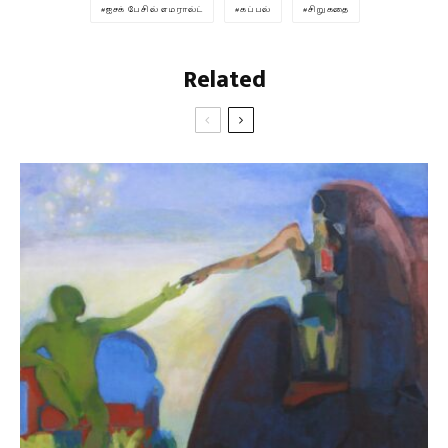
ஐசக் பேசில் எமரால்ட்
கப்பல்
சிறுகதை
Related