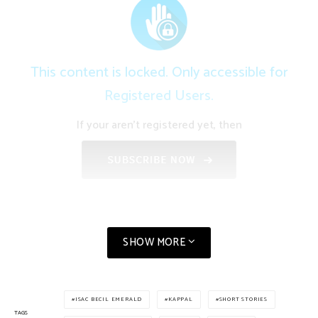
This content is locked. Only accessible for
Registered Users.
If your aren't registered yet, then
SHOW MORE
ISAC BECIL EMERALD
KAPPAL
SHORT STORIES
TAGS