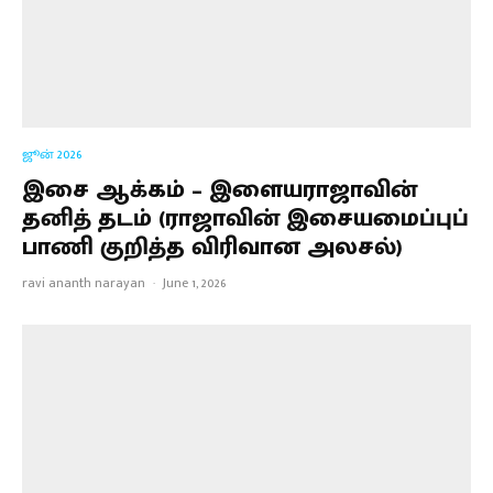
ஜூன் 2026
இசை ஆக்கம் – இளையராஜாவின்
தனித் தடம் (ராஜாவின் இசையமைப்புப்
பாணி குறித்த விரிவான அலசல்)
ravi ananth narayan
·
June 1, 2026