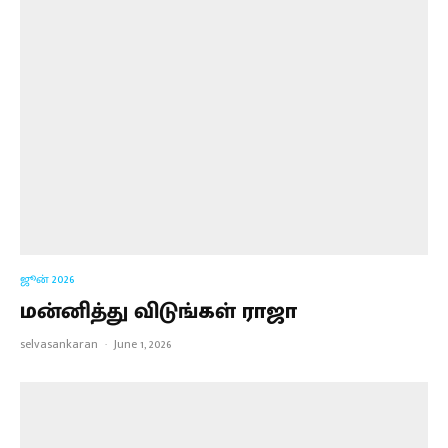
ஜூன் 2026
மன்னித்து விடுங்கள் ராஜா
selvasankaran
·
June 1, 2026