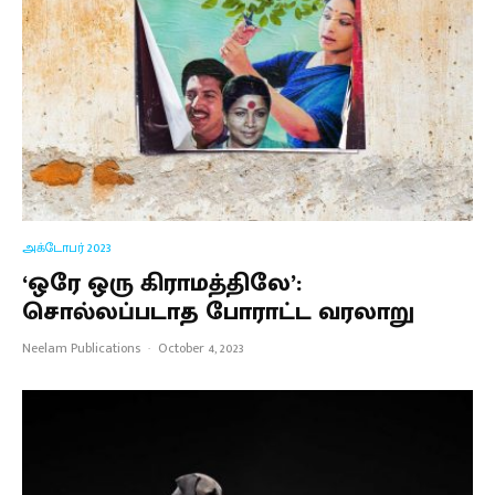
அக்டோபர் 2023
‘ஒரே ஒரு கிராமத்திலே’:
சொல்லப்படாத போராட்ட வரலாறு
Neelam Publications
·
October 4, 2023