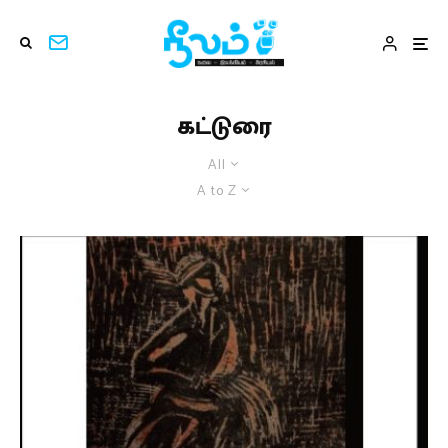
கட்டுரை
All
A to Z